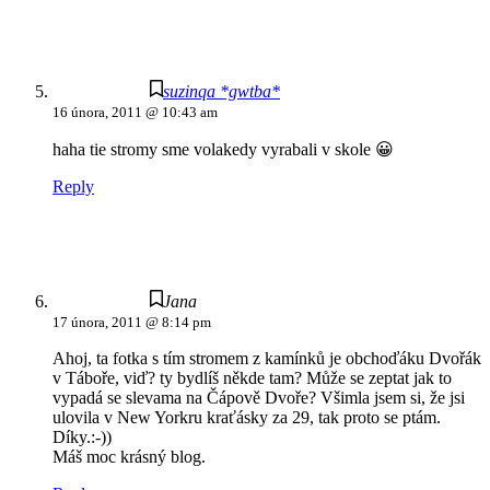
suzinqa *gwtba*
16 února, 2011 @ 10:43 am
haha tie stromy sme volakedy vyrabali v skole 😀
Reply
Jana
17 února, 2011 @ 8:14 pm
Ahoj, ta fotka s tím stromem z kamínků je obchoďáku Dvořák
v Táboře, viď? ty bydlíš někde tam? Může se zeptat jak to
vypadá se slevama na Čápově Dvoře? Všimla jsem si, že jsi
ulovila v New Yorkru kraťásky za 29, tak proto se ptám.
Díky.:-))
Máš moc krásný blog.