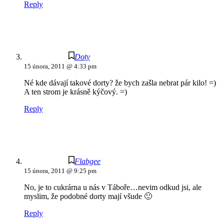
Reply
Doty
15 února, 2011 @ 4:33 pm
Né kde dávají takové dorty? že bych zašla nebrat pár kilo! =)
A ten strom je krásně kýčový. =)
Reply
Flabgee
15 února, 2011 @ 9:25 pm
No, je to cukrárna u nás v Táboře…nevim odkud jsi, ale
myslim, že podobné dorty mají všude 🙂
Reply