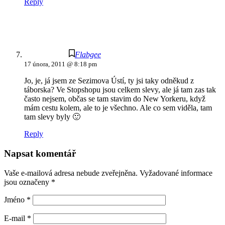
Reply
Flabgee
17 února, 2011 @ 8:18 pm
Jo, je, já jsem ze Sezimova Ústí, ty jsi taky odněkud z
táborska? Ve Stopshopu jsou celkem slevy, ale já tam zas tak
často nejsem, občas se tam stavim do New Yorkeru, když
mám cestu kolem, ale to je všechno. Ale co sem viděla, tam
tam slevy byly 🙂
Reply
Napsat komentář
Vaše e-mailová adresa nebude zveřejněna.
Vyžadované informace
jsou označeny
*
Jméno
*
E-mail
*