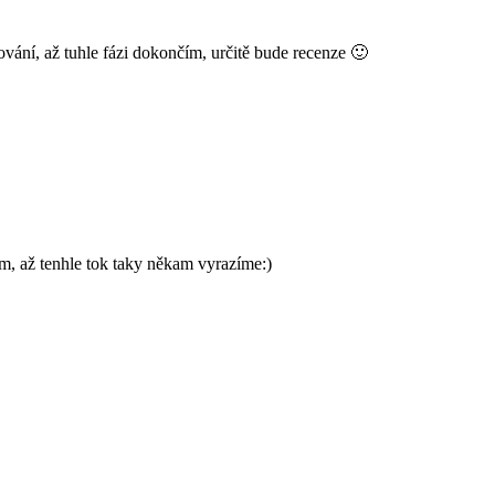
tování, až tuhle fázi dokončím, určitě bude recenze 🙂
ším, až tenhle tok taky někam vyrazíme:)