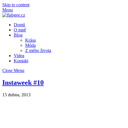
Skip to content
Menu
Domů
O mně
Blog
Krása
Móda
Z mého života
Videa
Kontakt
Close Menu
Instaweek #10
15 dubna, 2013