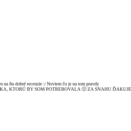
om na ňu dobré recenzie :/ Neviem čo je na tom pravdy
IČKA, KTORÚ BY SOM POTREBOVALA 🙂 ZA SNAHU ĎAKUJE