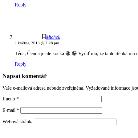
Reply
Michell
1 května, 2013 @ 7:28 pm
Téda, Čenda je ale kočka 😀 😀 Vyřiď mu, že tahle rtěnka mu moc
Reply
Napsat komentář
Vaše e-mailová adresa nebude zveřejněna.
Vyžadované informace js
Jméno
*
E-mail
*
Webová stránka