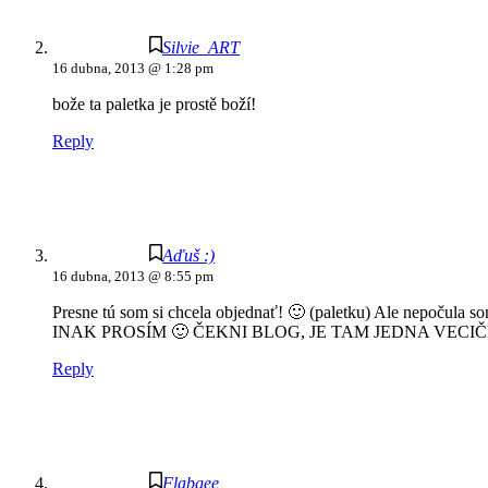
Silvie_ART
16 dubna, 2013 @ 1:28 pm
bože ta paletka je prostě boží!
Reply
Aďuš :)
16 dubna, 2013 @ 8:55 pm
Presne tú som si chcela objednať! 🙂 (paletku) Ale nepočula s
INAK PROSÍM 🙂 ČEKNI BLOG, JE TAM JEDNA VEC
Reply
Flabgee