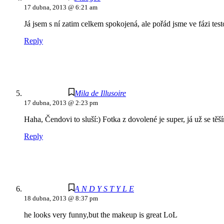
17 dubna, 2013 @ 6:21 am
Já jsem s ní zatim celkem spokojená, ale pořád jsme ve fázi tes
Reply
Mila de Illusoire
17 dubna, 2013 @ 2:23 pm
Haha, Čendovi to sluší:) Fotka z dovolené je super, já už se tě
Reply
A N D Y S T Y L E
18 dubna, 2013 @ 8:37 pm
he looks very funny,but the makeup is great LoL