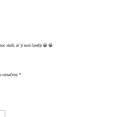
 sluší, ať jí nosí častěji 😀 😀
ou označeny
*