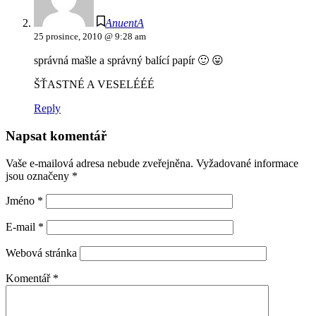
AnuentA
25 prosince, 2010 @ 9:28 am
správná mašle a správný balící papír 🙂 😛
ŠŤASTNÉ A VESELÉÉÉ
Reply
Napsat komentář
Vaše e-mailová adresa nebude zveřejněna.
Vyžadované informace
jsou označeny
*
Jméno
*
E-mail
*
Webová stránka
Komentář
*