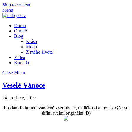
Skip to content
Menu
Domů
O mně
Blog
Krása
Móda
Z mého života
Videa
Kontakt
Close Menu
Veselé Vánoce
24 prosince, 2010
Posílám fotku mé, vánočně vyzdobené, maličkosti a mojí skrýše ve
skříni (velmi originální :D)